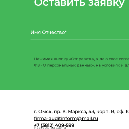
Оставить заявку
Нажимая кнопку «Отправить», я даю свое согла
ФЗ «О персональных данных», на условиях и д
г. Омск, пр. К. Маркса, 43, корп. В, оф. 1
firma-auditinform@mail.ru
+7 (3812) 409-599
Разработка сайта