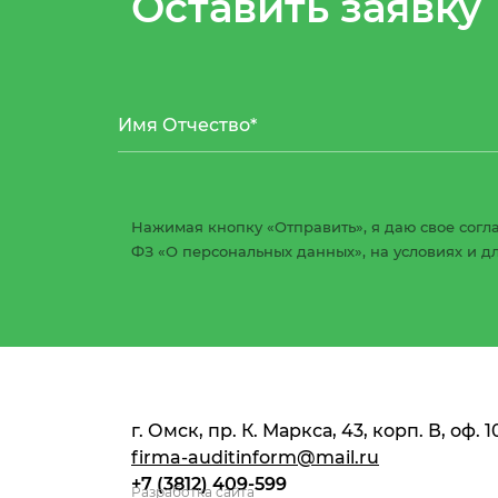
Оставить заявку
Нажимая кнопку «Отправить», я даю свое согла
ФЗ «О персональных данных», на условиях и д
г. Омск, пр. К. Маркса, 43, корп. В, оф. 1
firma-auditinform@mail.ru
+7 (3812) 409-599
Разработка сайта