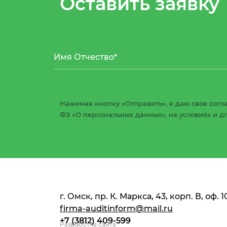
Оставить заявку
Нажимая кнопку «Отправить», я даю свое согла
ФЗ «О персональных данных», на условиях и д
г. Омск, пр. К. Маркса, 43, корп. В, оф. 1
firma-auditinform@mail.ru
+7 (3812) 409-599
Разработка сайта