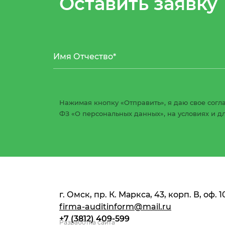
Оставить заявку
Нажимая кнопку «Отправить», я даю свое согла
ФЗ «О персональных данных», на условиях и д
г. Омск, пр. К. Маркса, 43, корп. В, оф. 1
firma-auditinform@mail.ru
+7 (3812) 409-599
Разработка сайта